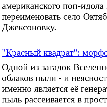
американского поп-идола
переименовать село Октяб
Джексоновку.
"Красный квадрат": морфо
Одной из загадок Вселенн
облаков пыли - и неясност
именно является её генер
пыль рассеивается в прос