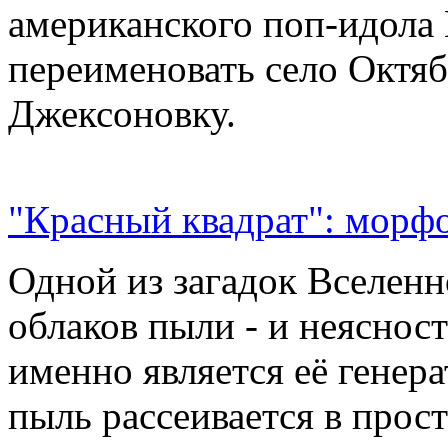
американского поп-идола
переименовать село Октяб
Джексоновку.
"Красный квадрат": морфо
Одной из загадок Вселенн
облаков пыли - и неясност
именно является её генер
пыль рассеивается в прос